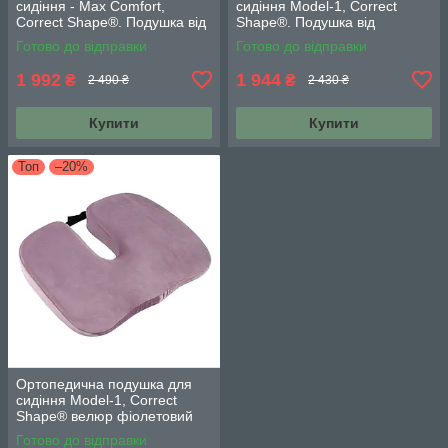
сидіння - Max Comfort,
сидіння Model-1, Correct
Correct Shape®. Подушка від
Shape®. Подушка від
геморою, простатиту,
геморою, подагри,
Готово до відправки
Готово до відправки
подагри чорний
простатиту чорний
1 992
1 944
₴
₴
2 490 ₴
2 430 ₴
Купити
Купити
Топ
–20%
Ортопедична подушка для
сидіння Model-1, Correct
Shape® велюр фіолетовий
Готово до відправки