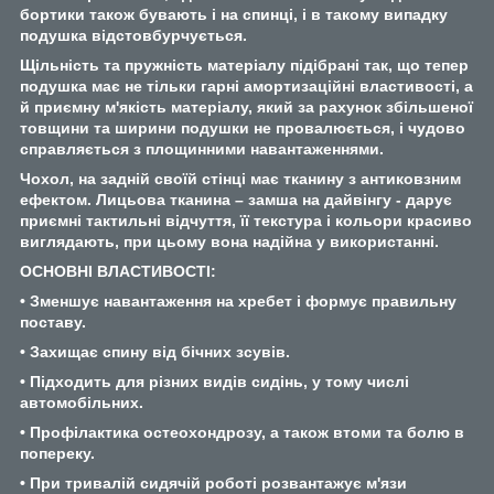
бортики також бувають і на спинці, і в такому випадку
подушка відстовбурчується.
Щільність та пружність матеріалу підібрані так, що тепер
подушка має не тільки гарні амортизаційні властивості, а
й приємну м'якість матеріалу, який за рахунок збільшеної
товщини та ширини подушки не провалюється, і чудово
справляється з площинними навантаженнями.
Чохол, на задній своїй стінці має тканину з антиковзним
ефектом. Лицьова тканина – замша на дайвінгу - дарує
приємні тактильні відчуття, її текстура і кольори красиво
виглядають, при цьому вона надійна у використанні.
ОСНОВНІ ВЛАСТИВОСТІ:
• Зменшує навантаження на хребет і формує правильну
поставу.
• Захищає спину від бічних зсувів.
• Підходить для різних видів сидінь, у тому числі
автомобільних.
• Профілактика остеохондрозу, а також втоми та болю в
попереку.
• При тривалій сидячій роботі розвантажує м'язи