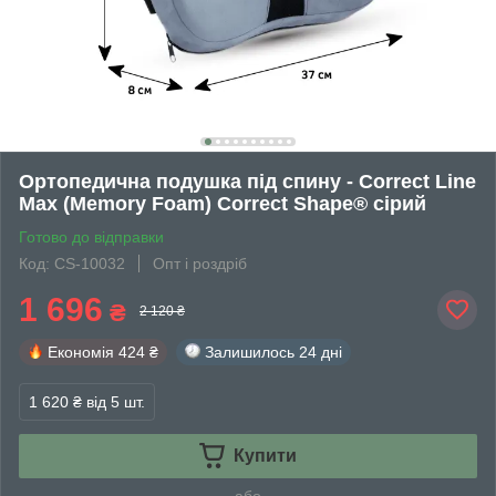
Ортопедична подушка під спину - Сorrect Line
Max (Memory Foam) Correct Shape® сірий
Готово до відправки
Код: CS-10032
Опт і роздріб
1 696
₴
2 120 ₴
Економія
424 ₴
Залишилось
24 дні
1 620 ₴
від 5 шт.
Купити
або