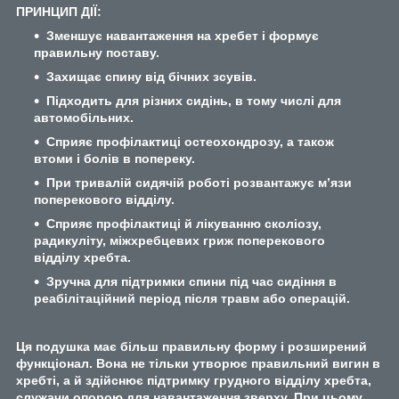
ПРИНЦИП ДІЇ:
Зменшує навантаження на хребет і формує
правильну поставу.
Захищає спину від бічних зсувів.
Підходить для різних сидінь, в тому числі для
автомобільних.
Сприяє профілактиці остеохондрозу, а також
втоми і болів в попереку.
При тривалій сидячій роботі розвантажує м’язи
поперекового відділу.
Сприяє профілактиці й лікуванню сколіозу,
радикуліту, міжхребцевих гриж поперекового
відділу хребта.
Зручна для підтримки спини під час сидіння в
реабілітаційний період після травм або операцій.
Ця подушка має більш правильну форму і розширений
функціонал. Вона не тільки утворює правильний вигин в
хребті, а й здійснює підтримку грудного відділу хребта,
служачи опорою для навантаження зверху. При цьому