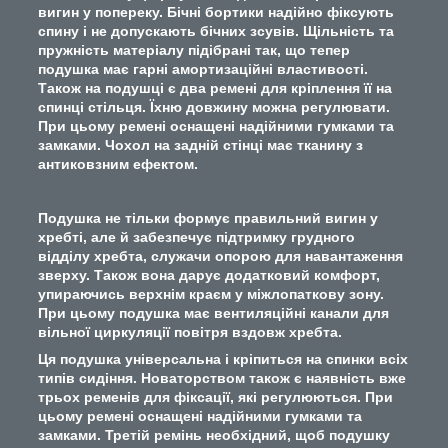
вигин у попереку. Бічні бортики надійно фіксують
спину і не допускають бічних зсувів. Щільність та
пружність матеріалу підібрані так, що тепер
подушка має гарні амортизаційні властивості.
Також на подушці є два ремені для кріплення її на
спинці стільця. Їхню довжину можна регулювати.
При цьому ремені оснащені надійними гумками та
замками. Чохол на задній стінці має тканину з
антиковзним ефектом.
Подушка не тільки формує правильний вигин у
хребті, але й забезпечує підтримку грудного
відділу хребта, служачи опорою для навантаження
зверху. Також вона дарує додатковий комфорт,
упираючись верхнім краєм у міжлопаткову зону.
При цьому подушка має вентиляційні канали для
вільної циркуляції повітря вздовж хребта.
Ця подушка універсальна і кріпиться на спинки всіх
типів сидіння. Новаторством також є наявність вже
трьох ременів для фіксації, які регулюються. При
цьому ремені оснащені надійними гумками та
замками. Третій ремінь необхідний, щоб подушку