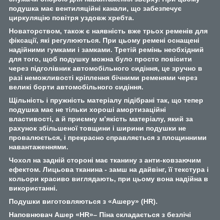
подушка має вентиляційні канали, що забезпечує
циркуляцію повітря уздовж хребта.
Новаторством, також є наявність вже трьох ременів для
фіксації, які регулюються. При цьому ремені оснащені
надійними гумками і замками. Третій ремінь необхідний
для того, щоб подушку можна було просто повісити
через підголівник автомобільного сидіння, це зручно в
разі неможливості кріплення бічними ременями через
великі борти автомобільного сидіння.
Щільність і пружність матеріалу підібрані так, що тепер
подушка має не тільки хороші амортизаційні
властивості, а й приємну м’якість матеріалу, який за
рахунок збільшеної товщини і ширини подушки не
провалюється, і прекрасно справляється з площинними
навантаженнями.
Чохол на задній стороні має тканину з анти-ковзаючим
ефектом. Лицьова тканина - замш на дайвінг, її текстура і
кольори красиво виглядають, при цьому вона надійна в
використанні.
Подушки виготовляються з «Ашеру» (HR).
Наповнювач Ашер «HR»– Піна складається з безлічі