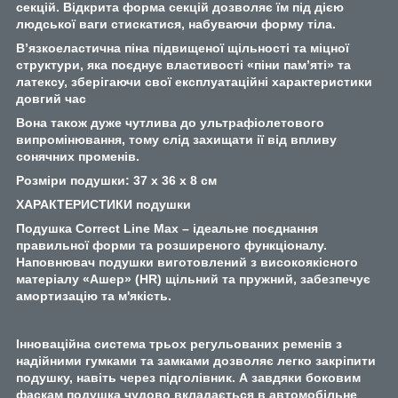
секцій. Відкрита форма секцій дозволяє їм під дією
людської ваги стискатися, набуваючи форму тіла.
В’язкоеластична піна підвищеної щільності та міцної
структури, яка поєднує властивості «піни пам’яті» та
латексу, зберігаючи свої експлуатаційні характеристики
довгий час
Вона також дуже чутлива до ультрафіолетового
випромінювання, тому слід захищати ії від впливу
сонячних променів.
Розміри подушки: 37 х 36 х 8 см
ХАРАКТЕРИСТИКИ подушки
Подушка Correct Line Max – ідеальне поєднання
правильної форми та розширеного функціоналу.
Наповнювач подушки виготовлений з високоякісного
матеріалу «Ашер» (HR) щільний та пружний, забезпечує
амортизацію та м'якість.
Інноваційна система трьох регульованих ременів з
надійними гумками та замками дозволяє легко закріпити
подушку, навіть через підголівник. А завдяки боковим
фаскам подушка чудово вкладається в автомобільне