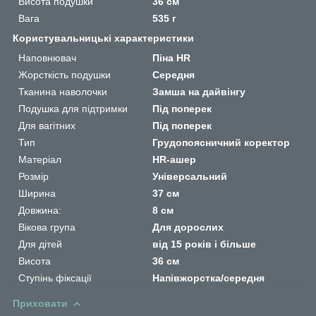
Висота подушки
36 см
Вага
535 г
Користувальницькі характеристики
Наповнювач
Піна HR
Жорсткість подушки
Середня
Тканина наволочки
Замша на дайвінгу
Подушка для підтримки
Під поперек
Для вагітних
Під поперек
Тип
Грудопоясничний коректор
Матеріал
HR-ашер
Розмір
Універсальний
Ширина
37 см
Довжина:
8 см
Вікова група
Для дорослих
Для дітей
від 15 років і більше
Висота
36 см
Ступінь фіксації
Напівжорстка/середня
Приховати