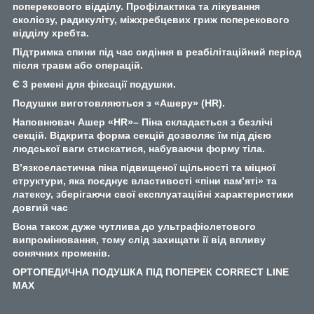
поперекового відділу. Профілактика та лікування
сколіозу, радикуліту, міжхребцевих гриж поперекового
відділу хребта.
Підтримка спини під час сидіння в реабілітаційний період
після травм або операцій.
Є 3 ремені для фіксації подушки.
Подушки виготовляються з «Ашеру» (HR).
Наповнювач Ашер «HR»– Піна складається з безлічі
секцій. Відкрита форма секцій дозволяє їм під дією
людської ваги стискатися, набуваючи форму тіла.
В’язкоеластична піна підвищеної щільності та міцної
структури, яка поєднує властивості «піни пам’яті» та
латексу, зберігаючи свої експлуатаційні характеристики
довгий час
Вона також дуже чутлива до ультрафіолетового
випромінювання, тому слід захищати ії від впливу
сонячних променів.
ОРТОПЕДИЧНА ПОДУШКА ПІД ПОПЕРЕК CORRECT LINE
MAX