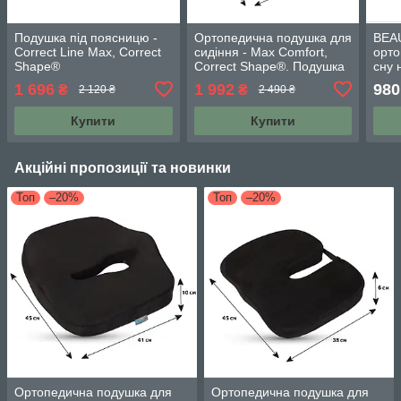
Подушка під поясницю -
Ортопедична подушка для
BEA
Сorrect Line Max, Correct
сидіння - Max Comfort,
орто
Shape®
Correct Shape®. Подушка
сну 
від геморою, простатиту,
(Rol
1 696
1 992
980
₴
₴
2 120 ₴
2 490 ₴
подагри чорний
Купити
Купити
Акційні пропозиції та новинки
Топ
–20%
Топ
–20%
Ортопедична подушка для
Ортопедична подушка для