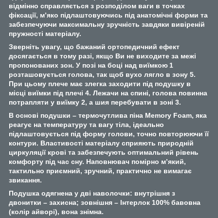
відмінно справляється з розподілом ваги в точках
фіксації, м’яко підлаштовуючись під анатомічні форми та
забезпечуючи максимальну зручність завдяки вивіреній
пружності матеріалу.
Зверніть увагу, що бажаний ортопедичний ефект
досягається в тому разі, якщо Ви не виходите за межі
пропонованих зон. У позі на боці над виїмкою 1
розташовується голова, так щоб вухо лягло в зону 5.
При цьому плече має злегка заходити під подушку в
місці виїмки під плечі 4. Лежачи на спині, голова повинна
потрапляти у виїмку 2, а шия перебувати в зоні 3.
В основі подушки – термочутлива піна Memory Foam, яка
реагує на температуру та вагу тіла, ідеально
підлаштовується під форму голови, точно повторюючи її
контури. Властивості матеріалу сприяють природній
циркуляції крові та забезпечують оптимальний рівень
комфорту під час сну. Наповнювач помірно м’який,
тактильно приємний, зручний, практично не вимагає
звикання.
Подушка одягнена у дві наволочки: внутрішня з
двонитки – захисна; зовнішня – Інтерлок 100% бавовна
(колір айворі), вона знімна.