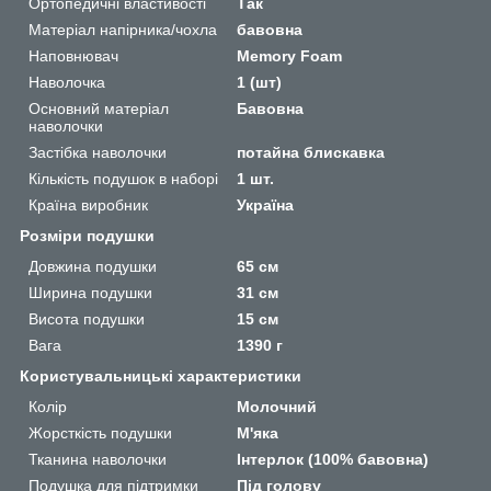
Ортопедичні властивості
Так
Матеріал напірника/чохла
бавовна
Наповнювач
Memory Foam
Наволочка
1 (шт)
Основний матеріал
Бавовна
наволочки
Застібка наволочки
потайна блискавка
Кількість подушок в наборі
1 шт.
Країна виробник
Україна
Розміри подушки
Довжина подушки
65 см
Ширина подушки
31 см
Висота подушки
15 см
Вага
1390 г
Користувальницькі характеристики
Колір
Молочний
Жорсткість подушки
М'яка
Тканина наволочки
Інтерлок (100% бавовна)
Подушка для підтримки
Під голову