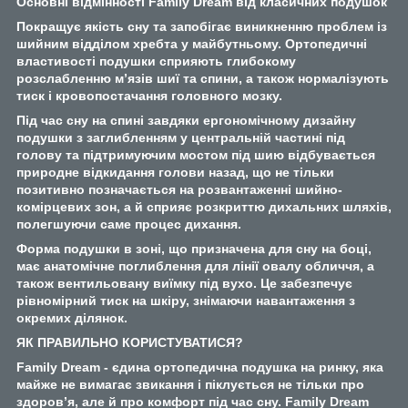
Основні відмінності Family Dream від класичних подушок
Покращує якість сну та запобігає виникненню проблем із
шийним відділом хребта у майбутньому. Ортопедичні
властивості подушки сприяють глибокому
розслабленню м’язів шиї та спини, а також нормалізують
тиск і кровопостачання головного мозку.
Під час сну на спині завдяки ергономічному дизайну
подушки з заглибленням у центральній частині під
голову та підтримуючим мостом під шию відбувається
природне відкидання голови назад, що не тільки
позитивно позначається на розвантаженні шийно-
комірцевих зон, а й сприяє розкриттю дихальних шляхів,
полегшуючи саме процес дихання.
Форма подушки в зоні, що призначена для сну на боці,
має анатомічне поглиблення для лінії овалу обличчя, а
також вентильовану виїмку під вухо. Це забезпечує
рівномірний тиск на шкіру, знімаючи навантаження з
окремих ділянок.
ЯК ПРАВИЛЬНО КОРИСТУВАТИСЯ?
Family Dream - єдина ортопедична подушка на ринку, яка
майже не вимагає звикання і піклується не тільки про
здоров’я, але й про комфорт під час сну. Family Dream