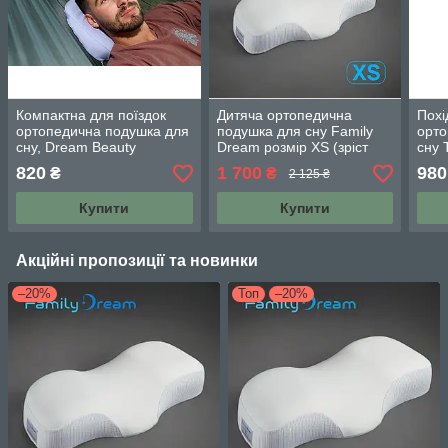
Компактна для поїздок
Дитяча ортопедична
Похі
ортопедична подушка для
подушка для сну Family
орто
сну, Dream Beauty
Dream розмір XS (зріст
сну T
Balance® блакитний
125-135 см) Вік 7-10 років
Shap
820
1 700
980
₴
₴
2 125 ₴
молочний
блак
Купити
Купити
Акційні пропозиції та новинки
–20%
Топ
–20%