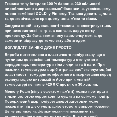
Тканина типу Інтерлок 100 % бавовна 230 щільності
виробляється з американської бавовни на українському
льоно-комбінаті GOLDI у Рівному. Тканина досить щільна
та довговічна, але при цьому вона м’яка та ніжна.
Завдяки своїй натуральності тканина не електризується,
при використанні не гріє, а навпаки, дарує легку
прохолоду. За бажанням знімну наволочку можна до
замовити відразу до комплекту або згодом.
ДОГЛЯДАТИ ЗА НЕЮ ДУЖЕ ПРОСТО
Вироби виготовлено з еластичного поліуретану, що є
чутливим до зовнішньої температури оточуючого
середовища, температури тіла людини та ії ваги. При
низьких температурах виріб втрачає свої експлуатаційні
властивості, тому для комфортного використання перед
експлуатацією витримайте його при кімнатній
температурі не нижче +20 0 С протягом 30 хвилин.
Memory Foam (піну з ефектом пам’яті) можна протирати
тільки вологою серветкою та сушити на свіжому повітрі.
Поверхневий шар поліуретанової заготовки може
пожовтіти під дією ультрафіолетового випромінювання.
Це не впливає на фізико-механічні показники та
експлуатаційні властивості виробу. Для того щоб