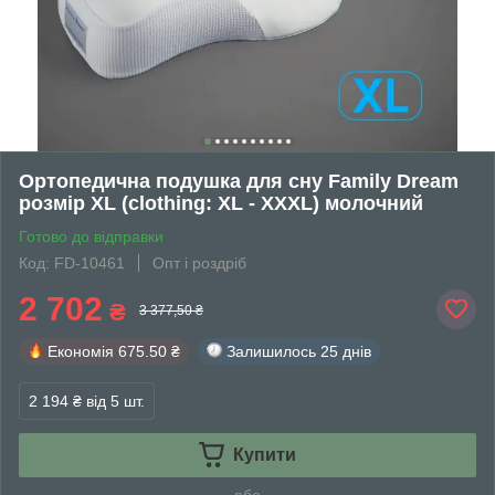
Ортопедична подушка для сну Family Dream
розмір XL (clothing: XL - XXXL) молочний
Готово до відправки
Код: FD-10461
Опт і роздріб
2 702
₴
3 377,50 ₴
Економія
675.50 ₴
Залишилось
25 днів
2 194 ₴
від 5 шт.
Купити
або