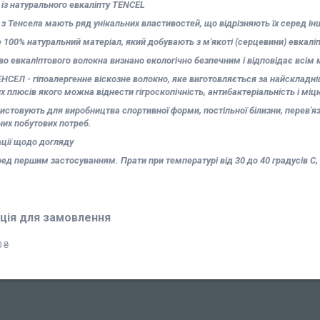
із натурального евкаліпту TENCEL
з Тенсела мають ряд унікальних властивостей, що відрізняють їх серед ін
е 100% натуральний матеріал, який добувають з м'якоті (серцевини) евкаліп
о евкаліптового волокна визнано екологічно безпечним і відповідає всі
НСЕЛ - гіпоалергенне віскозне волокно, яке виготовляється за найскладні
х плюсів якого можна віднести гігроскопічність, антибактеріальність і міцн
истовують для виробництва спортивної форми, постільної білизни, перев'язу
них побутових потреб.
ції щодо догляду
ед першим застосуванням. Прати при температурі від 30 до 40 градусів С, 
ція для замовлення
 ₴