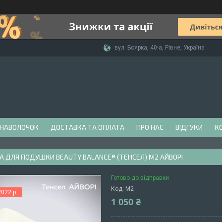
вул. Боярка, 40-а, Рівне, Україна
 НАВОЛОЧОК
ДОСТАВКА ТА ОПЛАТА
ПРО НАС
ВІДГУКИ
К
 ДЛЯ ПОДУШКИ BEAUTY BALANCE® (ТЕНСЕЛ) М2 АЙВОРІ
Готово до відправки
Код:
М2
022 р.
1 050 ₴