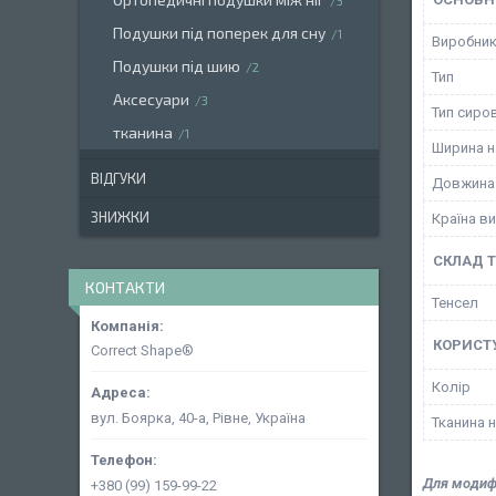
3
Подушки під поперек для сну
1
Виробни
Подушки під шию
2
Тип
Аксесуари
3
Тип сиро
тканина
1
Ширина 
ВІДГУКИ
Довжина
ЗНИЖКИ
Країна в
СКЛАД 
КОНТАКТИ
Тенсел
КОРИСТ
Correct Shape®
Колір
вул. Боярка, 40-а, Рівне, Україна
Тканина 
Для модиф
+380 (99) 159-99-22