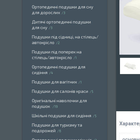
Ортопедичні подушки для сну
для дорослих
3
Дитячі ортопедичні подушки
для сну
3
Подушки під сідниці, на стілець/
автокрісло
2
Подушки під поперек на
стілець/автокрісло
1
Ортопедичні подушки для
сидіння
4
Подушки для вагітних
1
Подушки для салонів краси
5
Оригінальні наволочки для
подушок
19
Шкільні подушки для сидіння
5
Характе
Подушки для туризму та
подорожей
6
Ортопедичні подушки між ніг
ОСНОВН