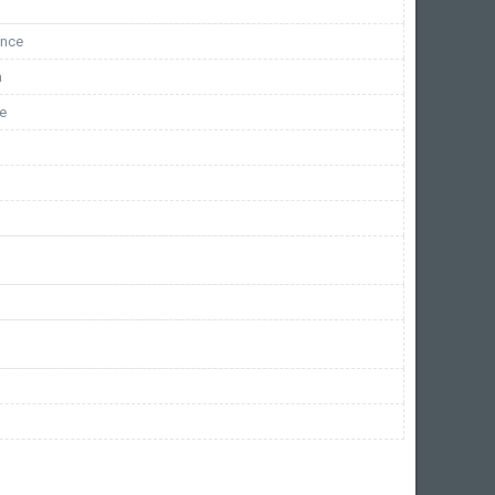
ance
а
е