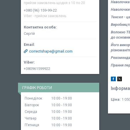
Наволочка 
прийом замовлень щодня з 10 по 20
Наволочки 
+380 (96) 159-99-22
Viber - прийом замовлень
Тенсел - ц
Виробництв
Волокно ТЕ
Сергій
до основни
Його викор
різноманіт
correctshape@gmail.com
Рекоменда
Прання пер
+380961599922
ГРАФІК РОБОТИ
Інформа
Понеділок
10:00
19:00
Ціна:
1 050
Вівторок
10:00
19:00
Середа
10:00
19:00
Четвер
10:00
19:00
Пʼятниця
10:00
19:00