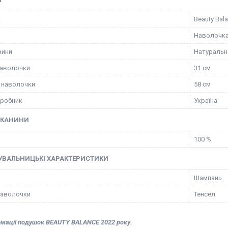
к
Beauty Bal
Наволочк
вини
Натуральн
наволочки
31 см
 наволочки
58 см
иробник
Україна
ТКАНИНИ
100 %
УВАЛЬНИЦЬКІ ХАРАКТЕРИСТИКИ
Шампань
наволочки
Тенсел
ікації подушок BEAUTY BALANCE 2022 року.