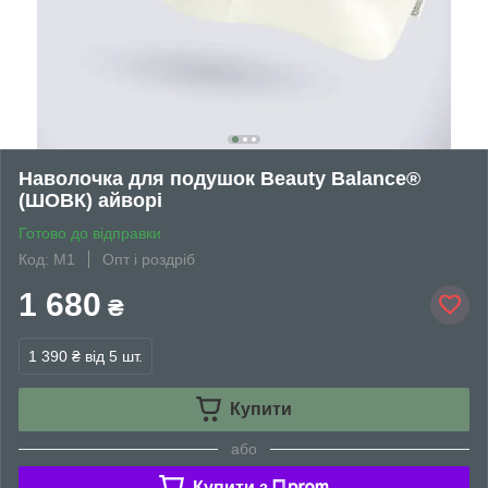
Наволочка для подушок Beauty Balance®
(ШОВК) айворі
Готово до відправки
Код: М1
Опт і роздріб
1 680
₴
1 390 ₴
від 5 шт.
Купити
або
Купити з