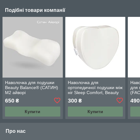
Подібні товари компанії
Наволочка для подушки
Наволочка для
Нав
Beauty Balance® (САТИН)
ортопедичної подушки між
для 
М2 айворі
ніг Sleep Comfort, Beauty
(FA
Balance® (Тенсел) айворі
айво
650
300
490
₴
₴
Купити
Купити
Про нас