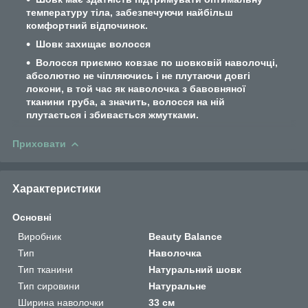
температуру тіла, забезпечуючи найбільш
комфортний відпочинок.
Шовк захищає волосся
Волосся приємно ковзає по шовковій наволочці,
абсолютно не чіпляючись і не плутаючи довгі
локони, в той час як наволочка з бавовняної
тканини груба, а значить, волосся на ній
плутається і збивається жмутками.
Приховати
Характеристики
Основні
Виробник
Beauty Balance
Тип
Наволочка
Тип тканини
Натуральний шовк
Тип сировини
Натуральне
Ширина наволочки
33 см