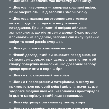
Шовкова наволочка має потаємну блискавку.
Шовкові наволочки — запорука красивої шкіри,
вони оберігають її від заломів і зморшок сну.
Шовкова тканина виготовляється з кокона
шовкопряда і є продуктом натурального
походження. При контакті зі шкірою обличчя
амінокислоти, що містяться в шовку, благотворно
впливають на епідерміс, запобігаючи висушуванню
шкіри та появі ранніх зморшок.
Шовк допомагає живленню шкіри.
Нічний догляд, який ви наносите перед сном, не
вбирається шовком, при цьому відсутнє тертя об
гладку поверхню наволочки, що дозволяє засобу
краще проникати в пори шкіри.
Шовк – гіпоалергенний матеріал
Шовк є гіпоалергенним матеріалом, в якому не
приживається пиловий кліщ і цвіль, а значить, для
здоров'я людини шовкові наволочки і простирадла
із цього матеріалу є найбільш корисними.
Шовк підтримує оптимальну температуру
Шовк має здатність підтримувати оптимальну