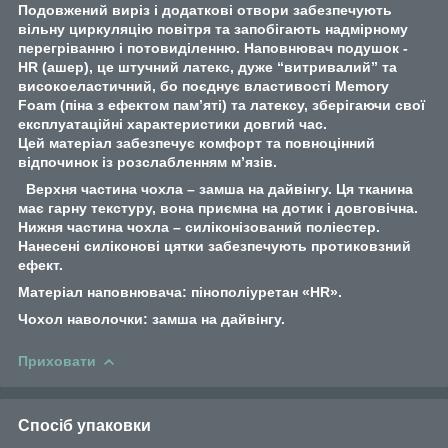
Подовжений виріз і додаткові отвори забезпечують
вільну циркуляцію повітря та запобігають надмірному
перегріванню і потовиділенню.
Наповнювач подушок -
HR (ашер), це штучний латекс, дуже “витривалий” та
високоеластичний, бо поєднує властивості Memory
Foam (піна з ефектом пам’яті) та латексу, зберігаючи свої
експлуатаційні характеристики довгий час.
Цей матеріал забезпечує комфорт та повноцінний
відпочинок із розслабленням м’язів.
Верхня частина чохла – замша на дайвінгу. Ця тканина
має гарну текстуру, вона приємна на дотик і довговічна.
Нижня частина чохла – силіконізований поліестер.
Нанесені силіконові цятки забезпечують протиковзний
ефект.
Матеріал наповнювача: пінополіуретан «HR».
Чохол наволочки: замша на дайвінгу.
Приховати
Спосіб упаковки