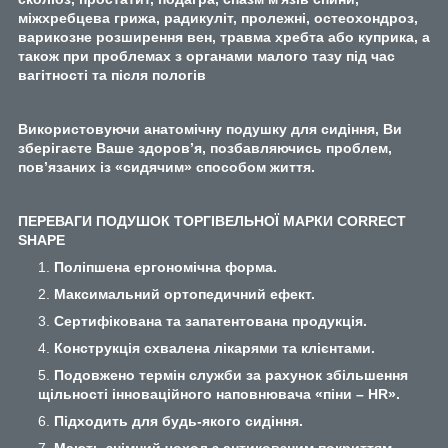
міжхребцева грижа, радикуліт, пролежні, остеохондроз,
варикозне розширення вен, травма хребта або куприка, а
також при проблемах з органами малого тазу під час
вагітності та після пологів
Використовуючи анатомічну подушку для сидіння, Ви
зберігаєте Ваше здоров’я, позбавляючись проблем,
пов’язаних із «сидячим» способом життя.
ПЕРЕВАГИ ПОДУШОК ТОРГІВЕЛЬНОЇ МАРКИ CORRECT
SHAPE
Поліпшена ергономічна форма.
Максимальний ортопедичний ефект.
Сертифікована та запатентована продукція.
Конструкція схвалена лікарями та клієнтами.
Подовжено термін служби за рахунок збільшення
щільності інноваційного наповнювача «піни – HR».
Підходить для будь-якого сидіння.
Мають знімний чохол з антиковзним покриттям