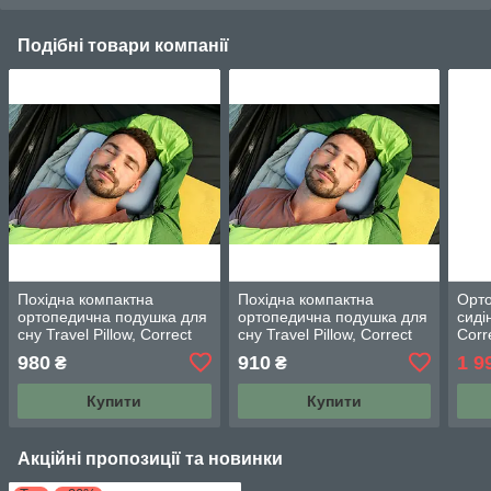
Подібні товари компанії
Похідна компактна
Похідна компактна
Орто
ортопедична подушка для
ортопедична подушка для
сиді
сну Travel Pillow, Correct
сну Travel Pillow, Correct
Corr
Shape® (розмір ХL)
Shape® (розмір L)
від 
980
910
1 9
₴
₴
блакитний
блакитний
пода
Купити
Купити
Акційні пропозиції та новинки