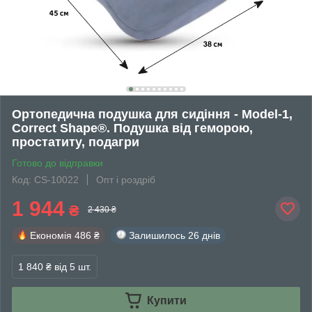
Ортопедична подушка для сидіння - Model-1,
Correct Shape®. Подушка від геморою,
простатиту, подагри
Готово до відправки
Код: CS-10022
Опт і роздріб
1 944
₴
2 430 ₴
Економія
486 ₴
Залишилось
26 днів
1 840 ₴
від 5 шт.
Купити