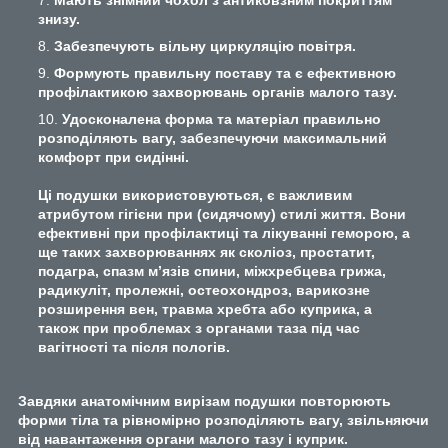
знизу.
Забезпечують вільну циркуляцію повітря.
Формують правильну поставу та є ефективною
профілактикою захворювань органів малого тазу.
Удосконалена форма та матеріал правильно
розподіляють вагу, забезпечуючи максимальний
комфорт при сидінні.
Ці подушки використовуються, є важливим
атрибутом гігієни при (сидячому) стилі життя. Вони
ефективні при профілактиці та лікуванні геморою, а
ще таких захворюваннях як сколіоз, простатит,
подагра, спазм м’язів спини, міжхребцева грижа,
радикуліт, пролежні, остеохондроз, варикозне
розширення вен, травма хребта або куприка, а
також при проблемах з органами таза під час
вагітності та після пологів.
Завдяки анатомічним вирізам подушки повторюють
форми тіла та рівномірно розподіляють вагу, звільняючи
від навантаження органи малого тазу і куприк.