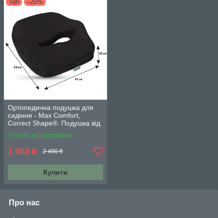
Топ
–20%
Ортопедична подушка для
сидіння - Max Comfort,
Correct Shape®. Подушка від
геморою, простатиту,
Готово до відправки
подагри
1 992
₴
2 490 ₴
Купити
Про нас