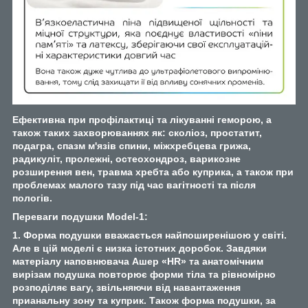
Ефективна при профілактиці та лікуванні геморою, а
також таких захворюваннях як: сколіоз, простатит,
подагра, спазм м'язів спини, міжхребцева грижа,
радикуліт, пролежні, остеохондроз, варикозне
розширення вен, травма хребта або куприка, а також при
проблемах малого тазу під час вагітності та після
пологів.
Переваги подушки Model-1:
1. Форма подушки вважається найпоширенішою у світі.
Але в цій моделі є низка істотних доробок. Завдяки
матеріалу наповнювача Ашер «HR» та анатомічним
вирізам подушка повторює форми тіла та рівномірно
розподіляє вагу, звільняючи від навантаження
прианальну зону та куприк. Також форма подушки, за