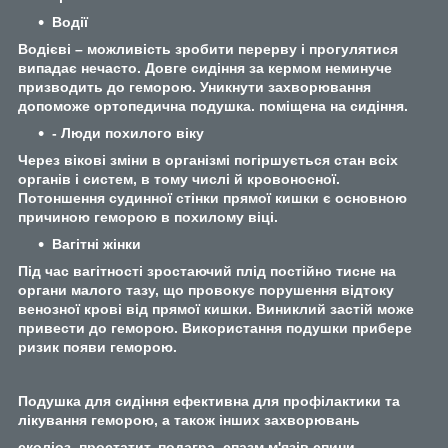
Водії
Водієві – можливість зробити перерву і прогулятися
випадає нечасто. Довге сидіння за кермом неминуче
призводить до геморою. Уникнути захворювання
допоможе ортопедична подушка. поміщена на сидіння.
- Люди похилого віку
Через вікові зміни в організмі погіршується стан всіх
органів і систем, в тому числі й кровоносної.
Потоншення судинної стінки прямої кишки є основною
причиною геморою в похилому віці.
Вагітні жінки
Під час вагітності зростаючий плід постійно тисне на
органи малого тазу, що провокує порушення відтоку
венозної крові від прямої кишки. Виниклий застій може
привести до геморою. Використання подушки прибере
ризик появи геморою.
Подушка для сидіння ефективна для профілактики та
лікування геморою, а також інших захворювань
сколіоз, простатит, подагра, спазм м'язів спини,