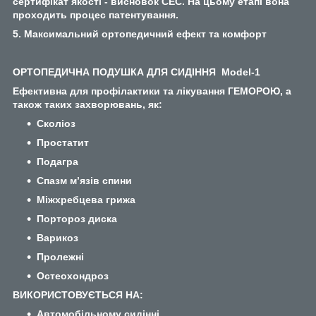
сертифікат якості - висновок СЕС. На цьому етапі вона
проходить процес патентування.
5. Максимальний ортопедичний ефект та комфорт
ОРТОПЕДИЧНА ПОДУШКА ДЛЯ СИДІННЯ Model-1
Ефективна для профілактики та лікування ГЕМОРОЮ, а
також таких захворювань, як:
Сколіоз
Простатит
Подагра
Спазм м’язів спини
Міжхребцева грижа
Портороз диска
Варикоз
Пролежні
Остеохондроз
ВИКОРИСТОВУЄТЬСЯ НА:
Автомобільному сидінні