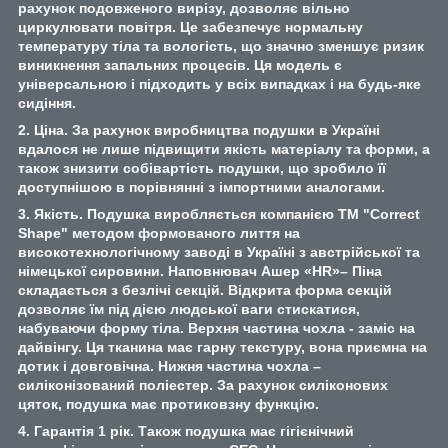
рахунок подовженого вирізу, дозволяє вільно
циркулювати повітря. Це забезпечує нормальну
температуру тіла та вологість, що значно зменшує ризик
виникнення запальних процесів. Ця модель є
універсальною і підходить у всіх випадках і на будь-яке
сидіння.
2. Ціна. За рахунок виробництва подушки в Україні
вдалося не лише підвищити якість матеріалу та форми, а
також знизити собівартість подушки, що зробило її
доступнішою в порівнянні з імпортними аналогами.
3. Якість. Подушка виробляється компанією ТМ "Correct
Shape" методом формованого лиття на
високотехнологічному заводі в Україні з австрійської та
німецької сировини. Наповнювач Ашер «HR»– Піна
складається з безлічі секцій. Відкрита форма секцій
дозволяє їм під дією людської ваги стискатися,
набуваючи форму тіла. Верхня частина чохла - заміс на
дайвінгу. Ця тканина має гарну текстуру, вона приємна на
дотик і довговічна. Нижня частина чохла –
силіконізований поліестер. За рахунок силіконових
цяток, подушка має протиковзну функцію.
4. Гарантія 1 рік. Також подушка має гігієнічний