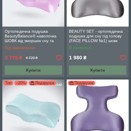
Ортопедична подушка
BEAUTY SET - ортопедична
BeautyBalance® наволочка
подушка для сну під голову
ШОВК від зморшок сну та
(FACE PILLOW №1) шовк
ранкової набряклості
графітовий
Під замовлення
В наявності
3 776
1 980
₴
₴
4 720 ₴
Купити
Купити
Топ
–20%
Подарунок
Подарунок