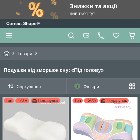
Correct Shape®
Товари
Подушки від зморшок сну: «Під голову»
Сортування
1
Фільтри
Топ
–20%
Подарунок
Топ
–20%
Подарунок