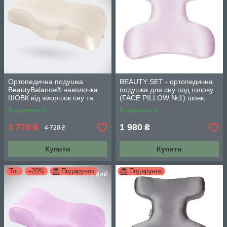
Ортопедична подушка
BEAUTY SET - ортопедична
BeautyBalance® наволочка
подушка для сну под голову
ШОВК від зморшок сну та
(FACE PILLOW №1) шовк,
ранкової набряклості,
пудра
В наявності
В наявності
бежевий
3 776
1 980
₴
₴
4 720 ₴
Купити
Купити
Топ
–20%
Подарунок
Подарунок