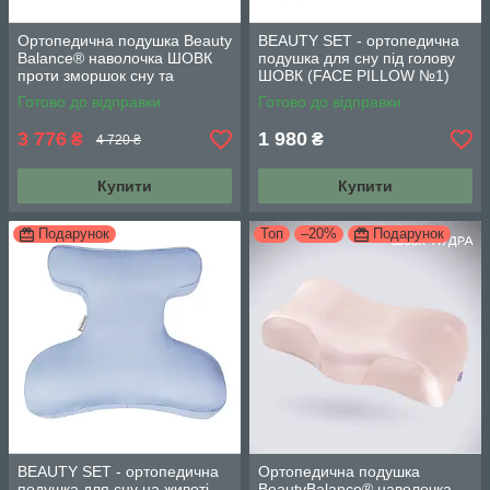
Ортопедична подушка Beauty
BEAUTY SET - ортопедична
Balance® наволочка ШОВК
подушка для сну під голову
проти зморшок сну та
ШОВК (FACE PILLOW №1)
ранкової набряклості айворі
м'ята
Готово до відправки
Готово до відправки
3 776
1 980
₴
₴
4 720 ₴
Купити
Купити
Подарунок
Топ
–20%
Подарунок
BEAUTY SET - ортопедична
Ортопедична подушка
подушка для сну на животі
BeautyBalance® наволочка